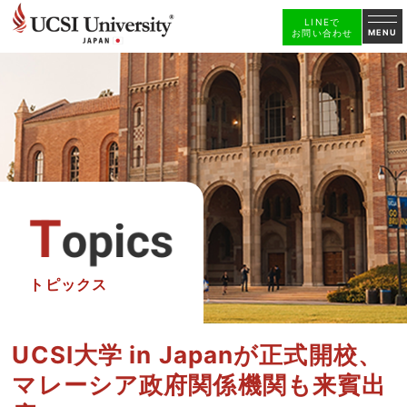
LINEで
お問い合わせ
MENU
トピックス
UCSI大学 in Japanが正式開校、
マレーシア政府関係機関も来賓出