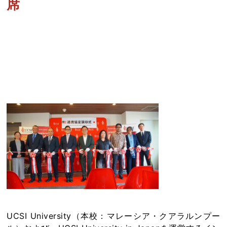
席
UCSI大学 in Japan開校記念式典
兼 連携協定調印式を開催しまし
た
UCSI University（本校：マレーシア・クアラルンプー