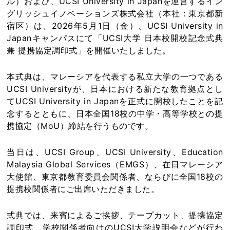
ル）および、UCSI University in Japanを運営するイン
グリッシュイノベーションズ株式会社（本社：東京都新
宿区）は、2026年5月1日（金）、UCSI University in
Japanキャンパスにて「UCSI大学 日本校開校記念式典
兼 提携協定調印式」を開催いたしました。
本式典は、マレーシアを代表する私立大学の一つである
UCSI Universityが、日本における新たな教育拠点とし
てUCSI University in Japanを正式に開校したことを記
念するとともに、日本全国18校の中学・高等学校との提
携協定（MoU）締結を行うものです。
当日は、UCSI Group、UCSI University、Education
Malaysia Global Services（EMGS）、在日マレーシア
大使館、東京都教育委員会関係者、ならびに全国18校の
提携校関係者にご出席いただきました。
式典では、来賓によるご挨拶、テープカット、提携協定
調印式、学校関係者向けのUCSI大学説明会などが行わ